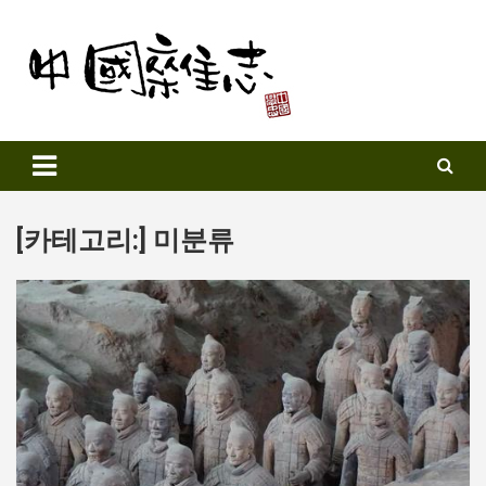
Skip
to
content
Sinozine
[카테고리:]
미분류