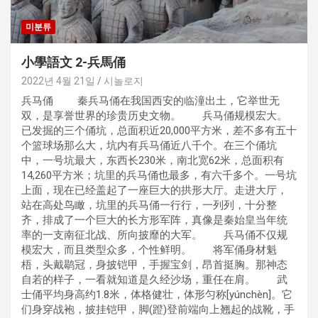
미분류
小學語文 2-兵馬俑
2022년 4월 21일
시놀로지
兵马俑 秦兵马俑在我国西安的临潼出土，它举世无
双，是享誉世界的珍贵历史文物。 兵马俑规模宏大。
已发掘的三个俑坑，总面积近20,000平方米，差不多有五十
个篮球场那么大，坑内有兵马俑近八千个。在三个俑坑
中，一号坑最大，东西长230米，南北宽62米，总面积有
14,260平方米；坑里的兵马俑也最多，有六千多个。一号坑
上面，现在已经盖起了一座巨大的拱形大厅。走进大厅，
站在高处鸟瞰，坑里的兵马俑一行行，一列列，十分整
齐，排成了一个巨大的长方形军阵，真像是秦始皇当年统
率的一支南征北战、所向披靡的大军。 兵马俑不仅规
模宏大，而且类型众多，个性鲜明。 将军俑身材魁
梧，头戴鹖冠，身披铠甲，手握宝剑，昂首挺胸。那神态
自若的样子，一看就知道是久经沙场，重任在肩。 武
士俑平均身高约1.8米，体格健壮，体形匀称[yúnchèn]。它
们身穿战袍，披挂铠甲，脚(蹬)登前端向上翘起的战靴，手