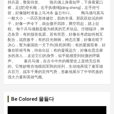
持兵器，整装待发。 骑兵俑上身着短甲，下身着紧口
裤，足(蹬)登长靴，右手执缰绳[jiāng‧sheng]，左手持弓
箭，好像随时准备上马冲杀 돌진하다。 陶马俑与真马
一般大小，一匹匹形体健壮，肌肉丰满。那跃跃欲试的样
子，好像一声令下，就会撒开四蹄，腾空而起，踏上征
程。 每个兵马俑都是极为精美的艺术珍品。仔细端详，神
态各异：有的颔首低眉，若有所思，好像在考虑如何相互
配合，战胜敌手；有的目光炯炯，神态庄重，好像在暗下
决心，誓为秦国统一天下作(殊死拼搏)；有的紧握双拳，好
像在听候号角，待命出征；有的凝视远方，好像在思念家
乡的亲人……走近它们的身旁，似乎能感受到轻微的呼吸
声。 秦兵马俑，在古今中外的雕塑史上是绝无仅有
的。它惟妙惟肖地模拟军阵的排列，生动地再现了秦军雄
兵百万、战车千乘的宏伟气势，形象地展示了中华民族的
强大力量和英雄气概。
Be Colored 물들다
비
디