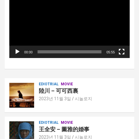
오
플
레
이
어
00:00
05:55
EDIOTRIAL
MOVIE
陸川 – 可可西裏
2023년 11월 3일
시놀로지
EDIOTRIAL
MOVIE
王全安 – 圖雅的婚事
2023년 11월 3일
시놀로지