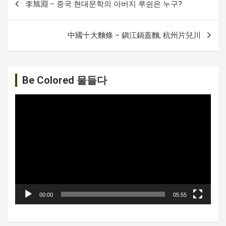
李旭淵 – 중국 현대문학의 아버지 루쉰은 누구?
내
비
中國十大麵條 – 鎭江鍋蓋麵, 杭州片兒川
게
이
션
Be Colored 물들다
비
디
오
플
레
이
어
00:00
05:55