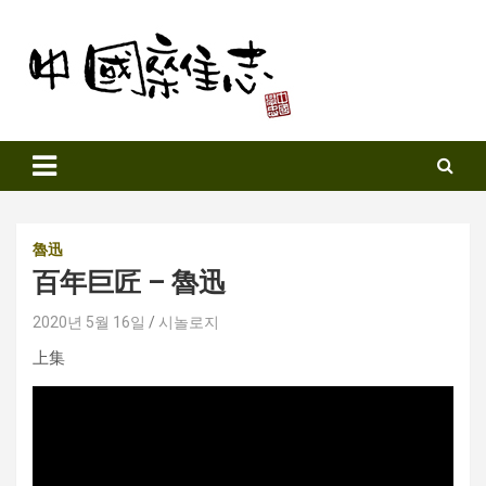
Skip
to
content
Sinozine
魯迅
百年巨匠 – 魯迅
2020년 5월 16일
시놀로지
上集