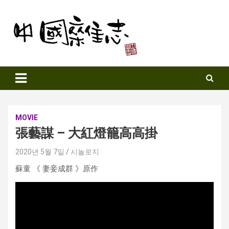
Skip
to
content
Sinozine
MOVIE
張藝謀 – 大紅燈籠高高掛
2020년 5월 7일
시놀로지
蘇童 《 妻妾成群 》原作