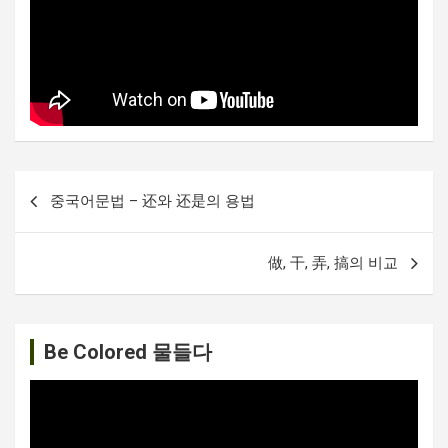
글
중국어문법 – 还와 还是의 용법
내
비
做, 干, 弄, 搞의 비교
게
이
션
Be Colored 물들다
비
디
오