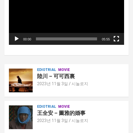
플
레
이
어
00:00
05:55
EDIOTRIAL
MOVIE
陸川 – 可可西裏
2023년 11월 3일
시놀로지
EDIOTRIAL
MOVIE
王全安 – 圖雅的婚事
2023년 11월 3일
시놀로지