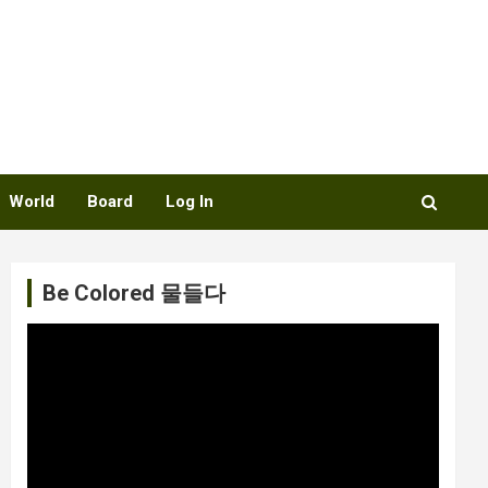
World
Board
Log In
Be Colored 물들다
비
디
오
플
레
이
어