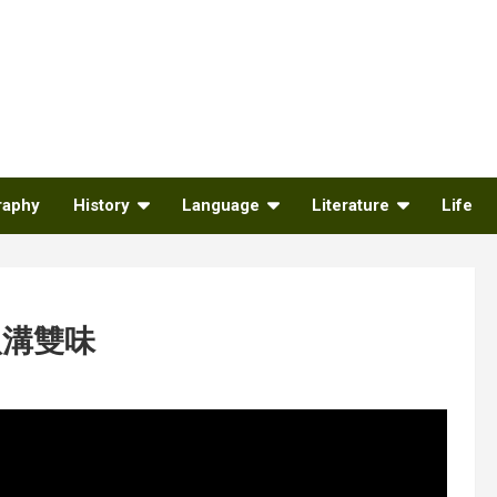
raphy
History
Language
Literature
Life
八溝雙味