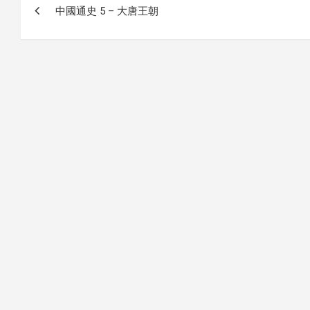
中國通史 5 – 大唐王朝
내
비
게
이
션