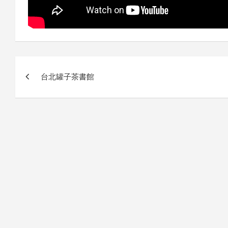
글
台北罐子茶書館
내
비
게
이
션