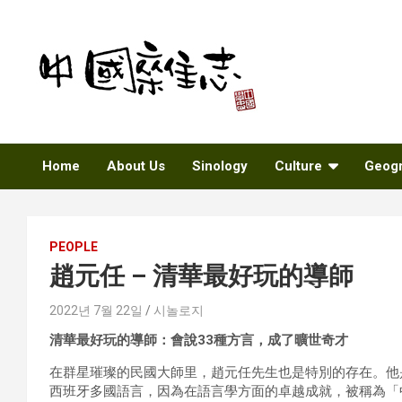
Skip
to
content
Sinozine
Home
About Us
Sinology
Culture
Geog
PEOPLE
趙元任 – 清華最好玩的導師
2022년 7월 22일
시놀로지
清華最好玩的導師：會說33種方言，成了曠世奇才
在群星璀璨的民國大師里，趙元任先生也是特別的存在。他
西班牙多國語言，因為在語言學方面的卓越成就，被稱為「