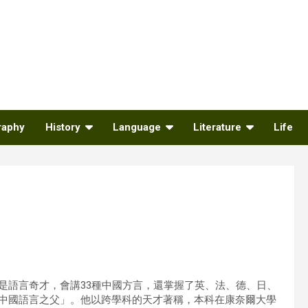
raphy
History
Language
Literature
Life
是語言奇才，會講33種中國方言，還掌握了英、法、德、日、
中國語言之父」。他以跨學科的天才著稱，本科在康奈爾大學