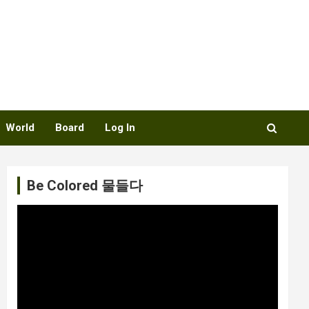
World
Board
Log In
Be Colored 물들다
비
디
오
플
레
이
어