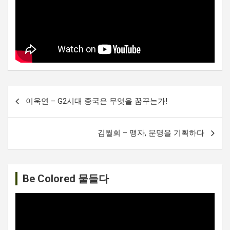
글
이욱연 – G2시대 중국은 무엇을 꿈꾸는가!
내
비
김월회 – 맹자, 문명을 기획하다
게
이
션
Be Colored 물들다
비
디
오