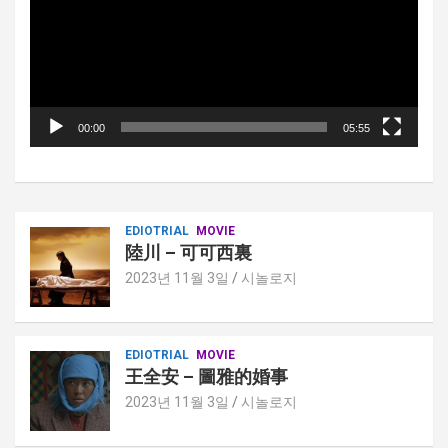
플
레
이
어
00:00
05:55
EDIOTRIAL
MOVIE
陸川 – 可可西裏
2023년 11월 3일
시놀로지
EDIOTRIAL
MOVIE
王全安 – 圖雅的婚事
2023년 11월 3일
시놀로지