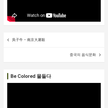
글
吳子牛 – 南京大屠殺
내
비
중국의 음식문화
게
이
션
Be Colored 물들다
비
디
오
플
레