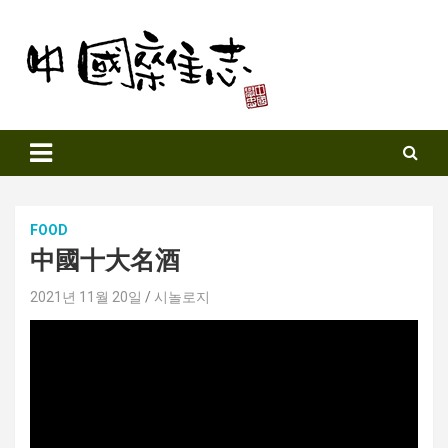
Skip
to
content
Sinozine
FOOD
中國十大名酒
2021년 11월 20일
시놀로지