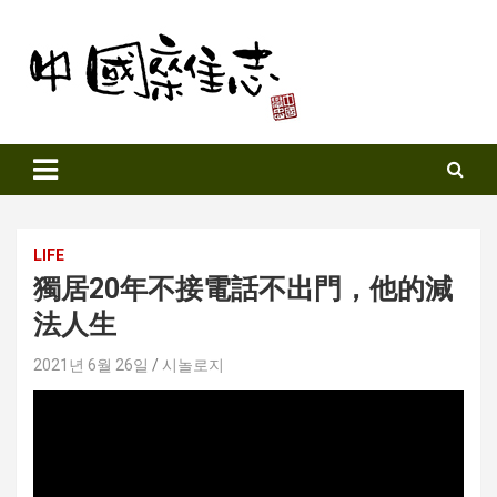
Skip
to
content
Sinozine
LIFE
獨居20年不接電話不出門，他的減
法人生
2021년 6월 26일
시놀로지