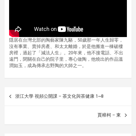
隱居在台灣北部的陶藝家陳九駱，50歲那一年人生歸零，
沒有事業、賣掉房產、和太太離婚，於是他搬進一棟破樓
房裡，過起了「減法人生」。20年來，他不接電話、不出
遠門，閉關在自己的院子里，專心做陶，他燒出的作品溫
潤如玉，成為傳承志野陶的大師之一。
글
浙江大學 視頻公開課 – 茶文化與茶健康 1~8
내
비
賈樟柯 – 東
게
이