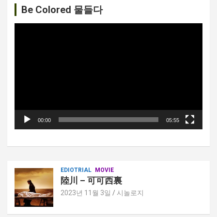
션
Be Colored 물들다
비
디
오
플
레
이
어
00:00
05:55
EDIOTRIAL
MOVIE
陸川 – 可可西裏
2023년 11월 3일
시놀로지