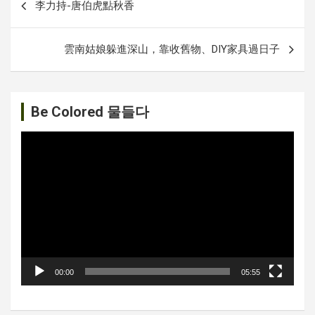
李力持-唐伯虎點秋香
내
비
雲南姑娘躲進深山，靠收舊物、DIY家具過日子
게
이
션
Be Colored 물들다
비
디
오
플
레
이
어
00:00
05:55