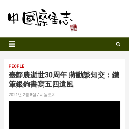
Skip
to
content
Sinozine
PEOPLE
臺靜農逝世30周年 蔣勳談知交：鐵
筆銀鉤書寫五四遺風
2021년 2월 8일
시놀로지