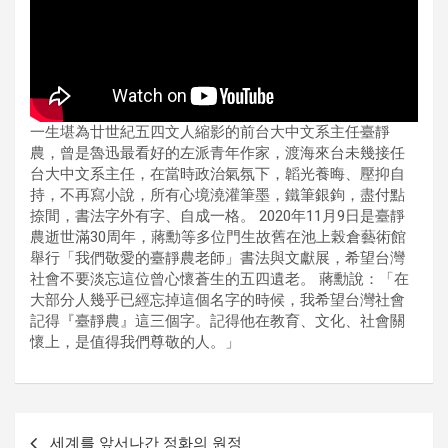
一生堪為廿世紀五四文人縮影的前台大中文系主任臺靜
農，曾是魯迅最看好的左派青年作家，渡海來台未幾接任
台大中文系主任，在當時政治氣氛下，韜光養晦、壓抑自
持，不再寫小說，所有心境澆灌筆墨，鐵筆銀鉤，盡付點
捺間，書法字外有字、自成一格。 2020年11月9日是臺靜
農逝世滿30周年，蔣勳等多位門生故舊在池上榖倉藝術館
舉行「我們敬愛的臺靜農老師」書法與文獻展，希望台灣
社會不要淡忘這位曾心懷蒼生的五四遺老。 蔣勳說：「在
大部分人幾乎已經忘掉這個名字的時候，我希望台灣社會
記得『臺靜農』這三個字。記得他在教育、文化、社會關
懷上，是值得我們尊敬的人。」
글
세계를 앞서나간 정화의 원정