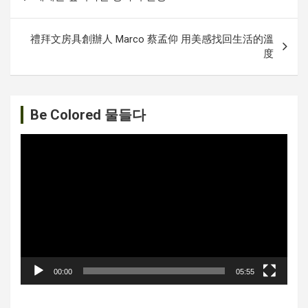
내
비
禮拜文房具創辦人 Marco 蔡孟仰 用美感找回生活的溫
게
度
이
션
Be Colored 물들다
비
디
오
플
레
이
어
00:00
05:55