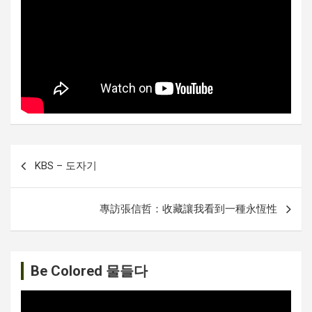
글
KBS – 도자기
내
비
專訪張信哲：收藏讓我看到一種永恆性
게
이
션
Be Colored 물들다
비
디