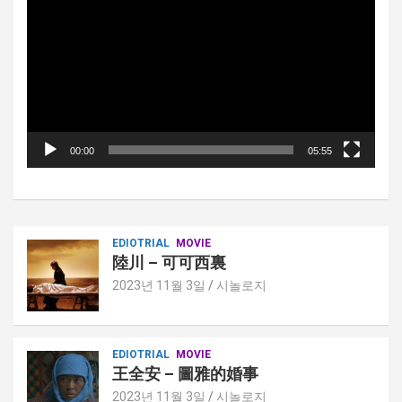
오
플
레
이
어
00:00
05:55
EDIOTRIAL
MOVIE
陸川 – 可可西裏
2023년 11월 3일
시놀로지
EDIOTRIAL
MOVIE
王全安 – 圖雅的婚事
2023년 11월 3일
시놀로지