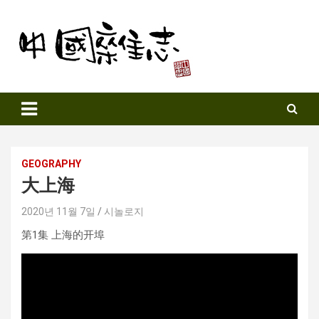
Skip
to
content
Sinozine
GEOGRAPHY
大上海
2020년 11월 7일
시놀로지
第1集 上海的开埠