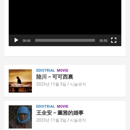
플
레
이
어
00:00
05:55
EDIOTRIAL
MOVIE
陸川 – 可可西裏
2023년 11월 3일
시놀로지
EDIOTRIAL
MOVIE
王全安 – 圖雅的婚事
2023년 11월 3일
시놀로지