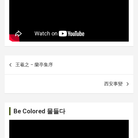
글
王羲之 – 蘭亭集序
내
비
西安事變
게
이
션
Be Colored 물들다
비
디
오