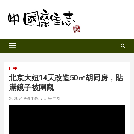
Skip
to
content
Sinozine
LIFE
北京大妞14天改造50㎡胡同房，貼
滿鏡子被圍觀
2020년 9월 18일
시놀로지