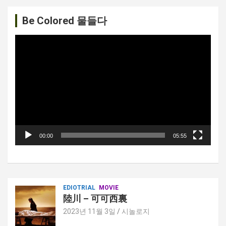
이
션
Be Colored 물들다
비
디
오
플
레
이
어
00:00
05:55
EDIOTRIAL
MOVIE
陸川 – 可可西裏
2023년 11월 3일
시놀로지