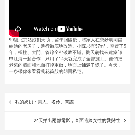
90後北京姑娘劉天萌，留學回國後，將家人在寶鈔胡同留
給她的老房子，進行徹底地改造。小院只有57m²，空置了5
年，樑柱、大門、管線全都破敗不堪。劉天萌找來建築師
申江海一起合作，只用了14天就完成了全部施工。他們把
老舊的牆面和地面打掉重做，地面上鋪滿了鏡子。今天，
一条帶你來看看萬花筒般的胡同私宅。
글
我的奶奶：美人、名伶、間諜
내
비
24天拍出兩部電影，直面邊緣女性的愛與性
게