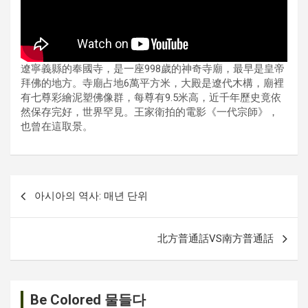
遼寧義縣的奉國寺，是一座998歲的神奇寺廟，最早是皇帝
拜佛的地方。寺廟占地6萬平方米，大殿是遼代木構，廟裡
有七尊彩繪泥塑佛像群，每尊有9.5米高，近千年歷史竟依
然保存完好，世界罕見。王家衛拍的電影《一代宗師》，
也曾在這取景。
글
아시아의 역사: 매년 단위
내
비
北方普通話VS南方普通話
게
이
션
Be Colored 물들다