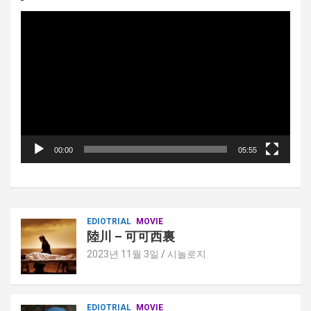
비
디
오
플
레
이
어
00:00
05:55
EDIOTRIAL
MOVIE
陸川 – 可可西裏
2023년 11월 3일
시놀로지
EDIOTRIAL
MOVIE