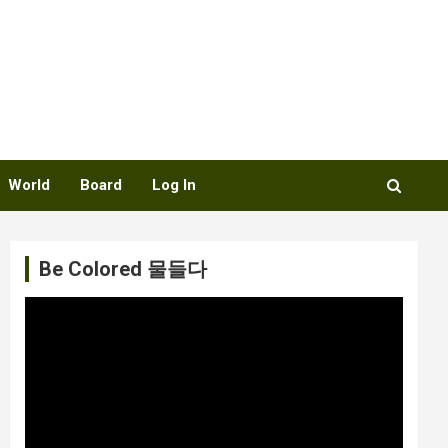
World
Board
Log In
Be Colored 물들다
비
디
오
플
레
이
어