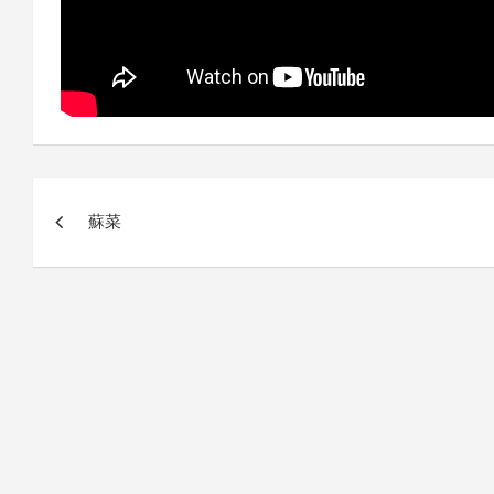
글
蘇菜
내
비
게
이
션