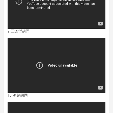
9 五道營胡同
10 鴉兒胡同