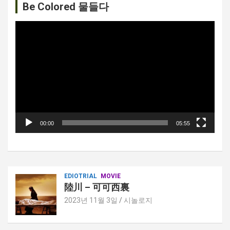
션
Be Colored 물들다
비
디
오
플
레
이
어
00:00
05:55
EDIOTRIAL
MOVIE
陸川 – 可可西裏
2023년 11월 3일
시놀로지