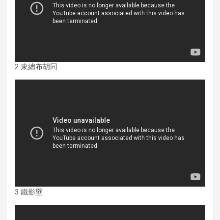
2 東總布胡同
3 鐵影壁