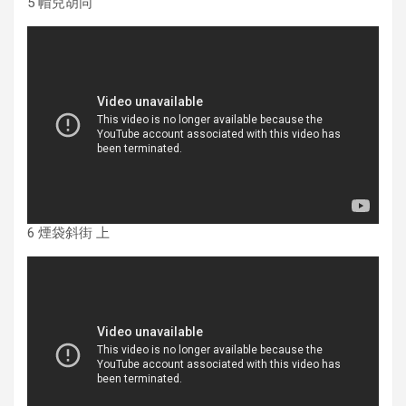
5 帽兒胡同
6 煙袋斜街 上