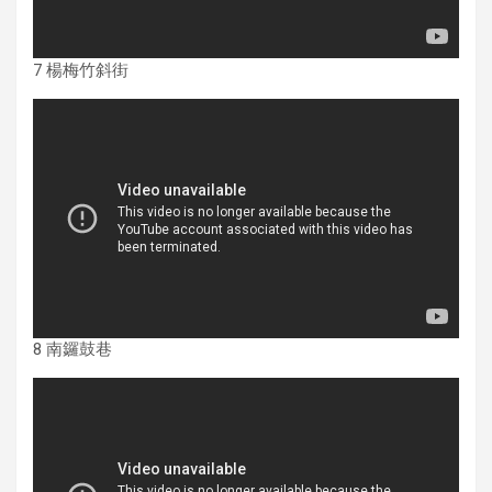
7 楊梅竹斜街
8 南鑼鼓巷