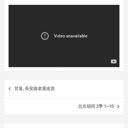
글
甘泉, 長安路老屋改造
내
비
北京胡同 2季 1~10
게
이