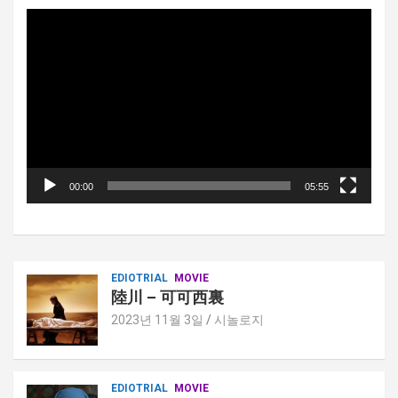
비
디
오
플
레
이
어
00:00
05:55
EDIOTRIAL
MOVIE
陸川 – 可可西裏
2023년 11월 3일
시놀로지
EDIOTRIAL
MOVIE