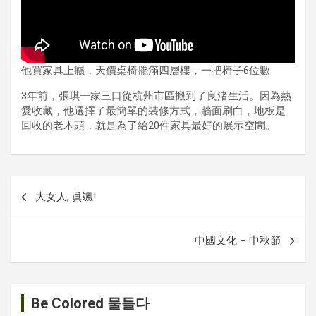
他買家具上癮，天價桌椅擺滿四層樓，一把椅子6位數
3年前，張琪一家三口從杭州市區搬到了良渚生活。因為熱
愛收藏，他選擇了最簡單的裝修方式，牆面刷白，地板是
回收的老木頭，就是為了給20件家具最好的展示空間。
글
大女人, 眞颯!
내
비
中國文化 – 中秋節
게
이
션
Be Colored 물들다