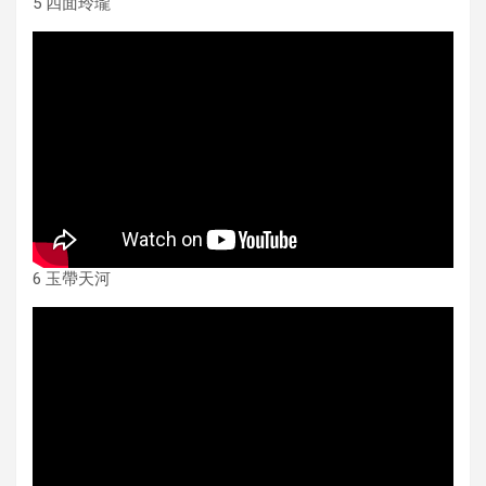
5 四面玲瓏
6 玉帶天河