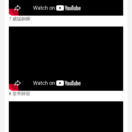
7 威猛銅獅
8 皇帝歸宿