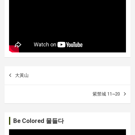
글
大黃山
내
비
紫禁城 11~20
게
이
션
Be Colored 물들다
비