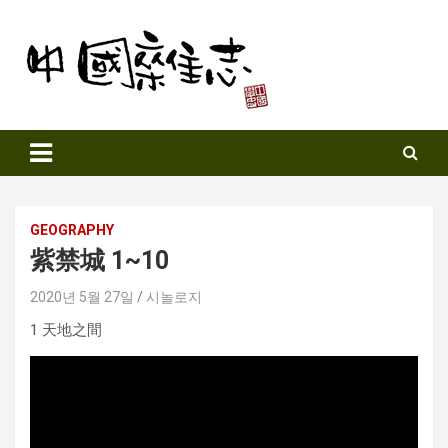
Skip
to
content
Sinozine
GEOGRAPHY
紫禁城 1~10
2020년 5월 27일
시놀로지
1 天地之間