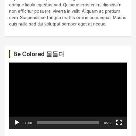
congue ligula egestas sed. Quisque eros enim, dignissim
non efficitur posuere, viverra in velit. Aliquam ac pretium
sem. Suspendisse fringilla mattis orci in consequat. Mauris
quis nulla sed dui volutpat semper eget at neque.
Be Colored 물들다
비
디
오
플
레
이
어
00:00
05:55