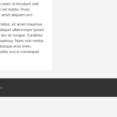
nim, id tincidunt velit
 vel mattis. Proin
t amet aliquam orci.
 tellus, sit amet maximus
aliquet ullamcorper ipsum.
 leo at congue. Curabitur
nt maximus. Nunc non metus
Quisque eros enim,
attis orci in consequat.
mo