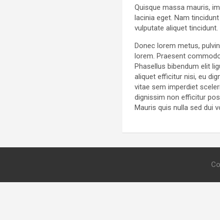
Quisque massa mauris, impe
lacinia eget. Nam tincidun
vulputate aliquet tincidun
Donec lorem metus, pulvina
lorem. Praesent commodo o
Phasellus bibendum elit l
aliquet efficitur nisi, eu
vitae sem imperdiet scele
dignissim non efficitur pos
Mauris quis nulla sed dui 
Co