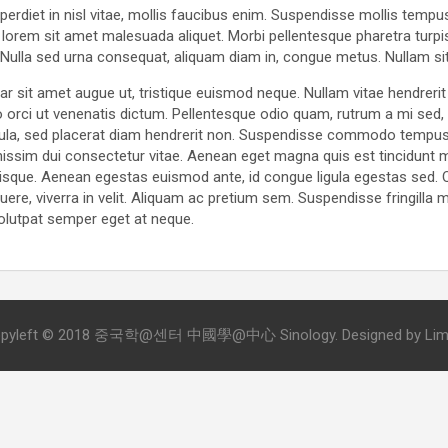
rdiet in nisl vitae, mollis faucibus enim. Suspendisse mollis tempus e
t lorem sit amet malesuada aliquet. Morbi pellentesque pharetra turpis
t. Nulla sed urna consequat, aliquam diam in, congue metus. Nullam si
r sit amet augue ut, tristique euismod neque. Nullam vitae hendrerit
rci ut venenatis dictum. Pellentesque odio quam, rutrum a mi sed, 
igula, sed placerat diam hendrerit non. Suspendisse commodo tempus
 dignissim dui consectetur vitae. Aenean eget magna quis est tincidu
risque. Aenean egestas euismod ante, id congue ligula egestas sed. 
uere, viverra in velit. Aliquam ac pretium sem. Suspendisse fringilla m
volutpat semper eget at neque.
pyleft © 2018 중국학@센터 中國學@中心 Sinology. Designed by Li