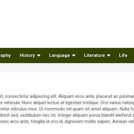
raphy
History
Language
Literature
Life
 consectetur adipiscing elit. Aliquam eros ante, placerat ac pulvinar 
ie vehicula. Nunc aliquet lectus at egestas tristique. Orci varius nat
cetur ridiculus mus. Ut commodo vel quam sit amet aliquam. Nulla faci
erit sed, vestibulum nec mi. Integer aliquam purus blandit eleifend 
Donec arcu ante, fringilla id orci id, dignissim mollis sapien. Aenean v