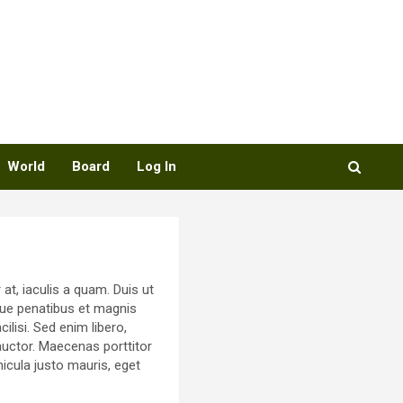
World
Board
Log In
at, iaculis a quam. Duis ut
oque penatibus et magnis
lisi. Sed enim libero,
auctor. Maecenas porttitor
ehicula justo mauris, eget