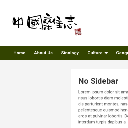
Skip
to
content
Sinozine
Home
About Us
Sinology
Culture
Geog
No Sidebar
Lorem ipsum dolor sit amet,
risus lobortis diam molest
dis parturient montes, nas
pellentesque euismod hendr
eros at pulvinar lobortis. 
interdum turpis dapibus a.