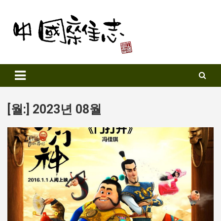
Skip
to
content
Sinozine
[월:]
2023년 08월