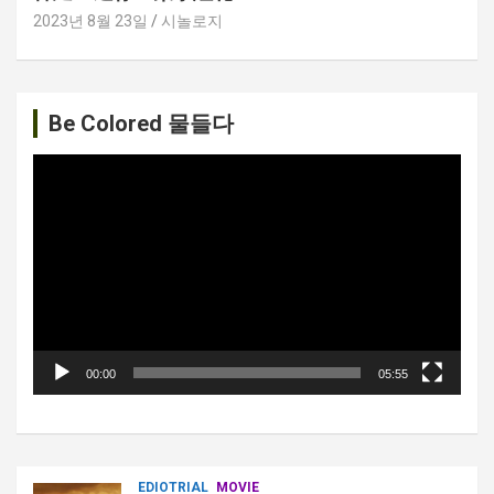
2023년 8월 23일
시놀로지
Be Colored 물들다
비
디
오
플
레
이
어
00:00
05:55
EDIOTRIAL
MOVIE